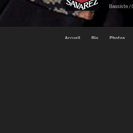
Bassiste /
Accueil
Bio
Photos
ACCUEIL
Bassiste dep
Garreau a co
à la musique.
ans, la pop d