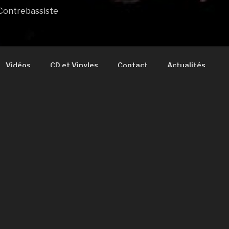
 Contrebassiste
Vidéos
CD et Vinyles
Contact
Actualités
uis 1975, parallèlement à des études d’arts graphiques, Chr
mmencé professionnellement en 1981, et depuis n’a plus v
 Un parcours qui débute par la musique classique au piano dè
es années 70 au lycée, le jazz au CIM avec d’excellents music