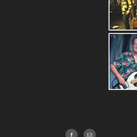
FaceBook
E-