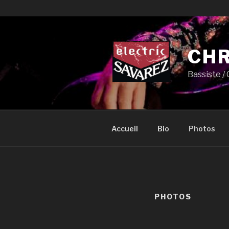
Aller
au
contenu
CHR
principal
Bassiste /
Accueil
Bio
Photos
PHOTOS