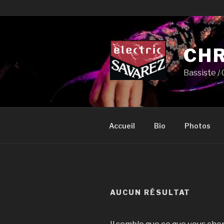
Aller
au
contenu
CHR
principal
Bassiste /
Accueil
Bio
Photos
AUCUN RÉSULTAT