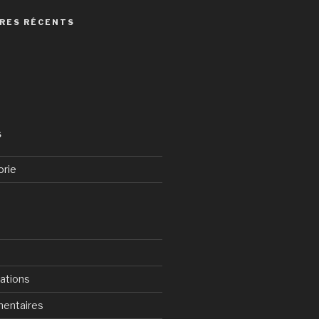
RES RÉCENTS
S
orie
cations
mentaires