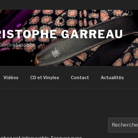
ISTOPHE GARREAU
 Contrebassiste
Vidéos
CD et Vinyles
Contact
Actualités
Recherche
pour
: