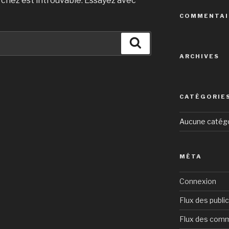
rchez est introuvable. Essayez avec
COMMENTAI
Recherche
ARCHIVES
CATÉGORIE
Aucune catég
MÉTA
Connexion
Flux des publi
Flux des com